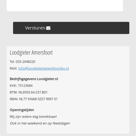
Versturen »
Loodgieter Amersfoort
Tel: 033-2048220
Mail:
info@loodgieteramersfoortbv.nl
Bedrijfsgegevens Loodgieter.nl
KVK: 73123684
BTW: NL8593.64.537.B01
IBAN: NL77 KNAB 0257 9997 01
Openingstijden
Wij zijn iedere dag bereikbaar!
Ook in het weekend en op feestdagen