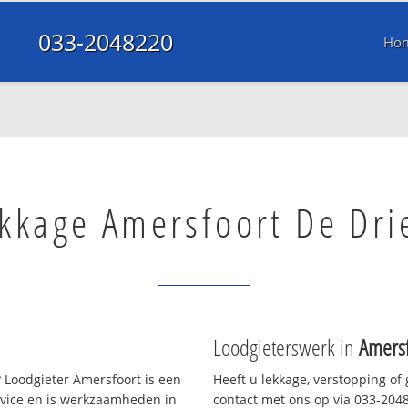
033-2048220
Ho
kkage Amersfoort De Dri
Loodgieterswerk in
Amersf
 Loodgieter Amersfoort is een
Heeft u lekkage, verstopping of
rvice en is werkzaamheden in
contact met ons op via 033-20482