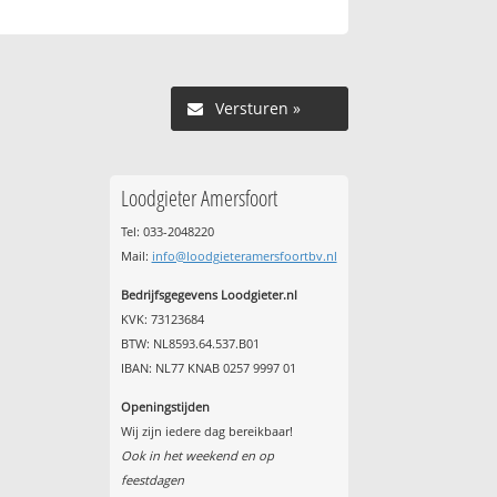
Versturen »
Loodgieter Amersfoort
Tel: 033-2048220
Mail:
info@loodgieteramersfoortbv.nl
Bedrijfsgegevens Loodgieter.nl
KVK: 73123684
BTW: NL8593.64.537.B01
IBAN: NL77 KNAB 0257 9997 01
Openingstijden
Wij zijn iedere dag bereikbaar!
Ook in het weekend en op
feestdagen