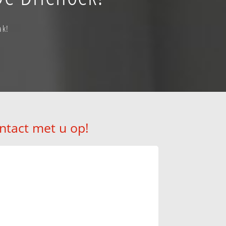
ak!
ntact met u op!