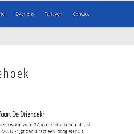
me
Over ons
Tarieven
Contact
ehoek
oort De Driehoek
?
 geen warm water? Aarzel niet en neem direct
20. U krijgt dan direct een loodgieter uit