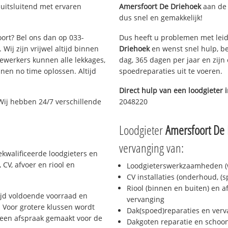
 uitsluitend met ervaren
Amersfoort De Driehoek
aan de l
dus snel en gemakkelijk!
oort? Bel ons dan op 033-
Dus heeft u problemen met leid
Wij zijn vrijwel altijd binnen
Driehoek
en wenst snel hulp, be
ewerkers kunnen alle lekkages,
dag, 365 dagen per jaar en zijn 
en no time oplossen. Altijd
spoedreparaties uit te voeren.
Direct hulp van een loodgieter 
Wij hebben 24/7 verschillende
2048220
Loodgieter
Amersfoort De
vervanging van:
ekwalificeerde loodgieters en
CV, afvoer en riool en
Loodgieterswerkzaamheden (w
CV installaties (onderhoud, (
Riool (binnen en buiten) en a
ijd voldoende voorraad en
vervanging
 Voor grotere klussen wordt
Dak(spoed)reparaties en verv
 een afspraak gemaakt voor de
Dakgoten reparatie en scho