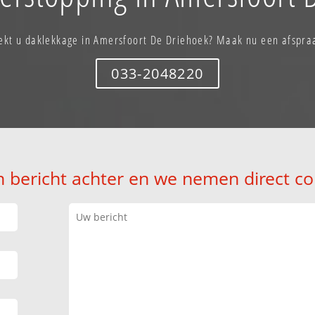
ekt u daklekkage in Amersfoort De Driehoek? Maak nu een afspra
033-2048220
n bericht achter en we nemen direct co