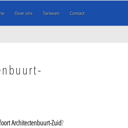
me
Over ons
Tarieven
Contact
enbuurt-
oort Architectenbuurt-Zuid
?