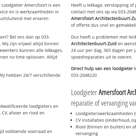
 Loodgieter Amersfoort is een
Heeft u lekkage, verstopping of
rvice en is werkzaamheden in
contact met ons op via 033-20482
 uitsluitend met ervaren
Amersfoort Architectenbuurt-Z
of offerte dus snel en gemakkeli
oort? Bel ons dan op 033-
Dus heeft u problemen met leid
Wij zijn vrijwel altijd binnen
Architectenbuurt-Zuid
en wenst 
ewerkers kunnen alle lekkages,
24 uur per dag, 365 dagen per j
en no time oplossen. Altijd
spoedreparaties uit te voeren.
Direct hulp van een loodgieter 
Wij hebben 24/7 verschillende
033-2048220
Loodgieter
Amersfoort Arc
reparatie of vervanging va
ekwalificeerde loodgieters en
CV, afvoer en riool en
Loodgieterswerkzaamheden (w
CV installaties (onderhoud, (
Riool (binnen en buiten) en a
ijd voldoende voorraad en
vervanging