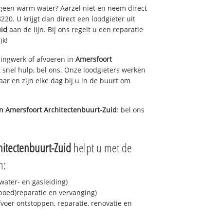
 geen warm water? Aarzel niet en neem direct
20. U krijgt dan direct een loodgieter uit
uid
aan de lijn. Bij ons regelt u een reparatie
jk!
ingwerk of afvoeren in
Amersfoort
snel hulp, bel ons. Onze loodgieters werken
aar en zijn elke dag bij u in de buurt om
in
Amersfoort Architectenbuurt-Zuid
: bel ons
hitectenbuurt-Zuid
helpt u met de
n:
ater- en gasleiding)
spoed)reparatie en vervanging)
fvoer ontstoppen, reparatie, renovatie en