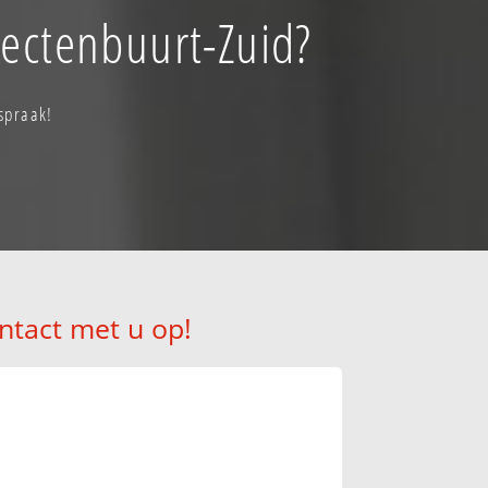
tectenbuurt-Zuid?
spraak!
ntact met u op!