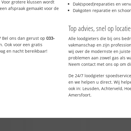
 Voor grotere klussen wordt
Dak(spoed)reparaties en verv
 een afspraak gemaakt voor de
Dakgoten reparatie en scho
Top advies, snel op locati
? Bel ons dan gerust op
033-
Alle loodgieters die bij ons be
n. Ook voor een gratis
vakmanschap en zijn profession
Dag en nacht bereikbaar!
wij over de modernste en juist
problemen aan zowel gas als wat
Neem contact met ons op om di
De 24/7 loodgieter spoedservic
en we helpen u direct. Wij help
ook in: Leusden, Achterveld, Ho
Amersfoort.