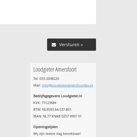
Versturen »
Loodgieter Amersfoort
Tel: 033-2048220
Mail:
info@loodgieteramersfoortbv.nl
Bedrijfsgegevens Loodgieter.nl
KVK: 73123684
BTW: NL8593.64.537.B01
IBAN: NL77 KNAB 0257 9997 01
Openingstijden
Wij zijn iedere dag bereikbaar!