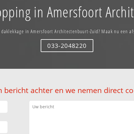
opping in Amersfoort Archi
u daklekkage in Amersfoort Architectenbuurt-Zuid? Maak nu een af
033-2048220
n bericht achter en we nemen direct co