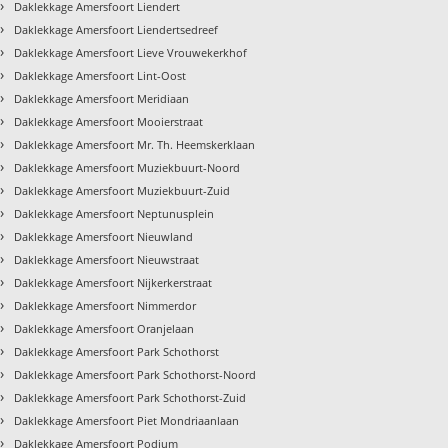
›
Daklekkage Amersfoort Liendert
›
Daklekkage Amersfoort Liendertsedreef
›
Daklekkage Amersfoort Lieve Vrouwekerkhof
›
Daklekkage Amersfoort Lint-Oost
›
Daklekkage Amersfoort Meridiaan
›
Daklekkage Amersfoort Mooierstraat
›
Daklekkage Amersfoort Mr. Th. Heemskerklaan
›
Daklekkage Amersfoort Muziekbuurt-Noord
›
Daklekkage Amersfoort Muziekbuurt-Zuid
›
Daklekkage Amersfoort Neptunusplein
›
Daklekkage Amersfoort Nieuwland
›
Daklekkage Amersfoort Nieuwstraat
›
Daklekkage Amersfoort Nijkerkerstraat
›
Daklekkage Amersfoort Nimmerdor
›
Daklekkage Amersfoort Oranjelaan
›
Daklekkage Amersfoort Park Schothorst
›
Daklekkage Amersfoort Park Schothorst-Noord
›
Daklekkage Amersfoort Park Schothorst-Zuid
›
Daklekkage Amersfoort Piet Mondriaanlaan
›
Daklekkage Amersfoort Podium