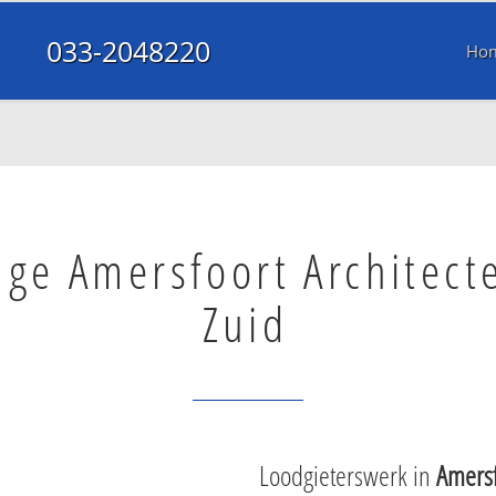
033-2048220
Ho
age Amersfoort Architect
Zuid
Loodgieterswerk in
Amersf