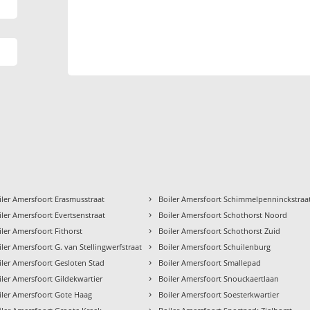
›
iler Amersfoort Erasmusstraat
Boiler Amersfoort Schimmelpenninckstraa
›
iler Amersfoort Evertsenstraat
Boiler Amersfoort Schothorst Noord
›
iler Amersfoort Fithorst
Boiler Amersfoort Schothorst Zuid
›
iler Amersfoort G. van Stellingwerfstraat
Boiler Amersfoort Schuilenburg
›
iler Amersfoort Gesloten Stad
Boiler Amersfoort Smallepad
›
iler Amersfoort Gildekwartier
Boiler Amersfoort Snouckaertlaan
›
iler Amersfoort Gote Haag
Boiler Amersfoort Soesterkwartier
›