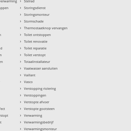
›
rverwarming
Stelrad
›
toppen
Storingsdienst
›
Storingsmonteur
›
Stormschade
›
Thermostaatknop vervangen
›
n
Toilet ontstoppen
›
Toilet renovatie
›
ud
Toilet reparatie
›
en
Toilet verstopt
›
en
Totaalinstallateur
›
Vaatwasser aansluiten
›
Vaillant
›
r
Vasco
›
Verstopping riolering
›
Verstoppingen
›
Verstopte afvoer
›
fect
Verstopte gootsteen
›
rstopt
Verwarming
›
st
Verwarmingsbedrijf
›
Verwarmingsmonteur