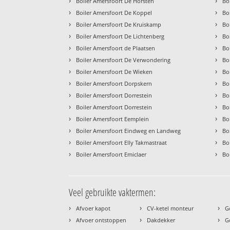
›
›
Boiler Amersfoort De Horsten
Bo
›
›
Boiler Amersfoort De Koppel
Bo
›
›
Boiler Amersfoort De Kruiskamp
Bo
›
›
Boiler Amersfoort De Lichtenberg
Bo
›
›
Boiler Amersfoort de Plaatsen
Bo
›
›
Boiler Amersfoort De Verwondering
Bo
›
›
Boiler Amersfoort De Wieken
Bo
›
›
Boiler Amersfoort Dorpskern
Bo
›
›
Boiler Amersfoort Dorrestein
Bo
›
›
Boiler Amersfoort Dorrestein
Bo
›
›
Boiler Amersfoort Eemplein
Bo
›
›
Boiler Amersfoort Eindweg en Landweg
Bo
›
›
Boiler Amersfoort Elly Takmastraat
Bo
›
›
Boiler Amersfoort Emiclaer
Bo
Veel gebruikte vaktermen:
›
›
›
Afvoer kapot
CV-ketel monteur
G
›
›
›
Afvoer ontstoppen
Dakdekker
G