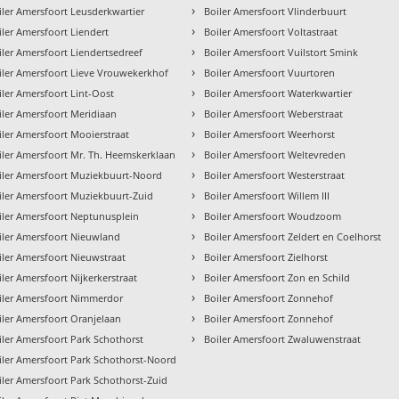
›
iler Amersfoort Leusderkwartier
Boiler Amersfoort Vlinderbuurt
›
iler Amersfoort Liendert
Boiler Amersfoort Voltastraat
›
iler Amersfoort Liendertsedreef
Boiler Amersfoort Vuilstort Smink
›
iler Amersfoort Lieve Vrouwekerkhof
Boiler Amersfoort Vuurtoren
›
iler Amersfoort Lint-Oost
Boiler Amersfoort Waterkwartier
›
iler Amersfoort Meridiaan
Boiler Amersfoort Weberstraat
›
iler Amersfoort Mooierstraat
Boiler Amersfoort Weerhorst
›
iler Amersfoort Mr. Th. Heemskerklaan
Boiler Amersfoort Weltevreden
›
iler Amersfoort Muziekbuurt-Noord
Boiler Amersfoort Westerstraat
›
iler Amersfoort Muziekbuurt-Zuid
Boiler Amersfoort Willem III
›
iler Amersfoort Neptunusplein
Boiler Amersfoort Woudzoom
›
iler Amersfoort Nieuwland
Boiler Amersfoort Zeldert en Coelhorst
›
iler Amersfoort Nieuwstraat
Boiler Amersfoort Zielhorst
›
iler Amersfoort Nijkerkerstraat
Boiler Amersfoort Zon en Schild
›
iler Amersfoort Nimmerdor
Boiler Amersfoort Zonnehof
›
iler Amersfoort Oranjelaan
Boiler Amersfoort Zonnehof
›
iler Amersfoort Park Schothorst
Boiler Amersfoort Zwaluwenstraat
iler Amersfoort Park Schothorst-Noord
iler Amersfoort Park Schothorst-Zuid