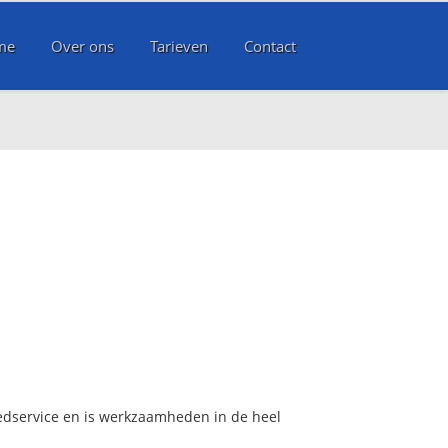
me
Over ons
Tarieven
Contact
oedservice en is werkzaamheden in de heel