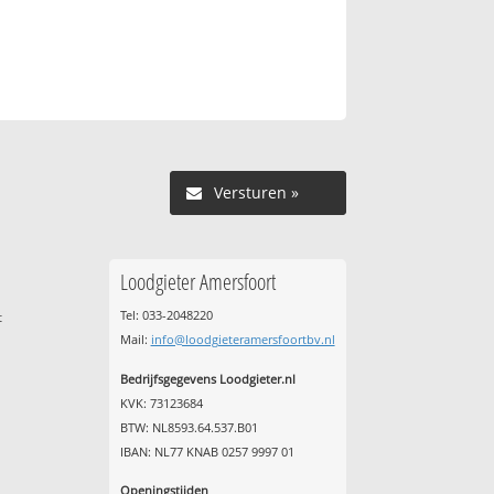
Versturen »
Loodgieter Amersfoort
Tel: 033-2048220
t
Mail:
info@loodgieteramersfoortbv.nl
Bedrijfsgegevens Loodgieter.nl
KVK: 73123684
BTW: NL8593.64.537.B01
IBAN: NL77 KNAB 0257 9997 01
Openingstijden