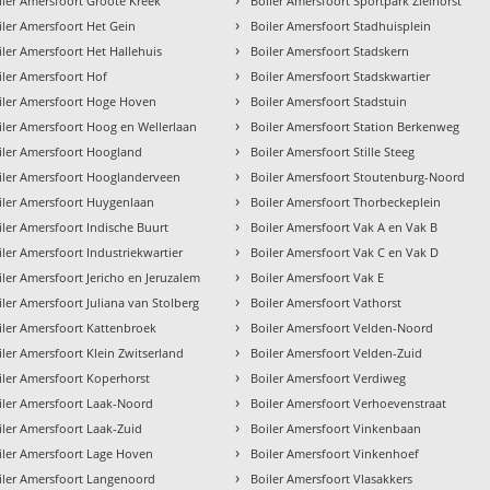
iler Amersfoort Groote Kreek
Boiler Amersfoort Sportpark Zielhorst
›
iler Amersfoort Het Gein
Boiler Amersfoort Stadhuisplein
›
iler Amersfoort Het Hallehuis
Boiler Amersfoort Stadskern
›
iler Amersfoort Hof
Boiler Amersfoort Stadskwartier
›
iler Amersfoort Hoge Hoven
Boiler Amersfoort Stadstuin
›
iler Amersfoort Hoog en Wellerlaan
Boiler Amersfoort Station Berkenweg
›
iler Amersfoort Hoogland
Boiler Amersfoort Stille Steeg
›
iler Amersfoort Hooglanderveen
Boiler Amersfoort Stoutenburg-Noord
›
iler Amersfoort Huygenlaan
Boiler Amersfoort Thorbeckeplein
›
iler Amersfoort Indische Buurt
Boiler Amersfoort Vak A en Vak B
›
iler Amersfoort Industriekwartier
Boiler Amersfoort Vak C en Vak D
›
iler Amersfoort Jericho en Jeruzalem
Boiler Amersfoort Vak E
›
iler Amersfoort Juliana van Stolberg
Boiler Amersfoort Vathorst
›
iler Amersfoort Kattenbroek
Boiler Amersfoort Velden-Noord
›
iler Amersfoort Klein Zwitserland
Boiler Amersfoort Velden-Zuid
›
iler Amersfoort Koperhorst
Boiler Amersfoort Verdiweg
›
iler Amersfoort Laak-Noord
Boiler Amersfoort Verhoevenstraat
›
iler Amersfoort Laak-Zuid
Boiler Amersfoort Vinkenbaan
›
iler Amersfoort Lage Hoven
Boiler Amersfoort Vinkenhoef
›
iler Amersfoort Langenoord
Boiler Amersfoort Vlasakkers