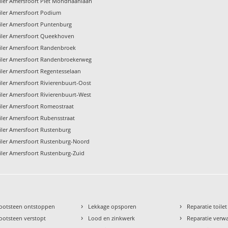
iler Amersfoort Piet Mondriaanlaan
iler Amersfoort Podium
iler Amersfoort Puntenburg
iler Amersfoort Queekhoven
iler Amersfoort Randenbroek
iler Amersfoort Randenbroekerweg
iler Amersfoort Regentesselaan
iler Amersfoort Rivierenbuurt-Oost
iler Amersfoort Rivierenbuurt-West
iler Amersfoort Romeostraat
iler Amersfoort Rubensstraat
iler Amersfoort Rustenburg
iler Amersfoort Rustenburg-Noord
iler Amersfoort Rustenburg-Zuid
›
›
ootsteen ontstoppen
Lekkage opsporen
Reparatie toilet
›
›
ootsteen verstopt
Lood en zinkwerk
Reparatie verw