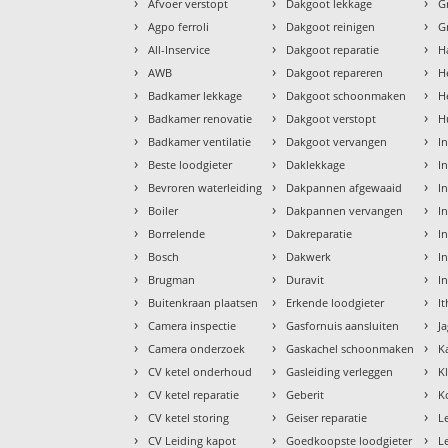
›
›
›
Afvoer verstopt
Dakgoot lekkage
G
›
›
›
Agpo ferroli
Dakgoot reinigen
G
›
›
›
All-Inservice
Dakgoot reparatie
H
›
›
›
AWB
Dakgoot repareren
H
›
›
›
Badkamer lekkage
Dakgoot schoonmaken
H
›
›
›
Badkamer renovatie
Dakgoot verstopt
H
›
›
›
Badkamer ventilatie
Dakgoot vervangen
I
›
›
›
Beste loodgieter
Daklekkage
I
›
›
›
Bevroren waterleiding
Dakpannen afgewaaid
I
›
›
›
Boiler
Dakpannen vervangen
I
›
›
›
Borrelende
Dakreparatie
In
›
›
›
Bosch
Dakwerk
In
›
›
›
Brugman
Duravit
I
›
›
›
Buitenkraan plaatsen
Erkende loodgieter
I
›
›
›
Camera inspectie
Gasfornuis aansluiten
J
›
›
›
Camera onderzoek
Gaskachel schoonmaken
K
›
›
›
CV ketel onderhoud
Gasleiding verleggen
K
›
›
›
CV ketel reparatie
Geberit
K
›
›
›
CV ketel storing
Geiser reparatie
L
›
›
›
CV Leiding kapot
Goedkoopste loodgieter
L