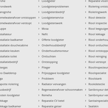
›
›
rohe
Loodgieter
Reparatie vloe
›
›
rondwerk
Loodgieterproblemen
Riolering onts
›
›
ansgrohe
Loodgietersbedrijf
Rioleringswerk
›
›
emelwaterafvoer ontstoppen
Loodgieterservice
Riool detectie
›
›
emelwaterafvoer verstopt
Loodgieterswerk
Riool inspectie
›
›
uppe
Mosa
Riool leegzuige
›
›
nstallateur
Nefit
Riool lekkage
›
›
nstallatie badkamer
Offerte loodgieter
Riool onderho
›
›
nstallatie douchecabine
Onderhoudsbedrijf
Riool ontlucht
›
›
nstallatie keuken
Onderhoudsmonteur
Riool ontstopp
›
›
stallatie toilet
Ontluchten
Riool reiniging
›
›
stallatiebedrijf
Ontstopping
Riool verstopt
›
›
ntergas
Plieger
Rioolinspecteu
›
›
tho Daalderop
Prijsopgave loodgieter
Rioolspecialist
›
›
aga
Probleem
Rioolstank
›
›
apotte riolering
Radiator vervangen
Rookdetectie
›
›
lusbedrijf
Regenwaterafvoer schoonmaken
Sanibroyeur de
›
›
osten loodgieter
Remeha
Sanibroyeur ve
›
›
ekkage
Reparatie CV ketel
Sanitairspeciali
›
›
ekkage badkamer
Reparatie geiser
Sealskin