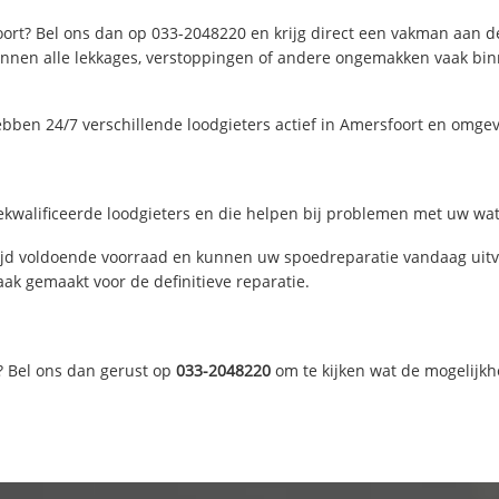
ort? Bel ons dan op 033-2048220 en krijg direct een vakman aan de l
nen alle lekkages, verstoppingen of andere ongemakken vaak binne
bben 24/7 verschillende loodgieters actief in Amersfoort en omge
kwalificeerde loodgieters en die helpen bij problemen met uw water
jd voldoende voorraad en kunnen uw spoedreparatie vandaag uitvo
ak gemaakt voor de definitieve reparatie.
? Bel ons dan gerust op
033-2048220
om te kijken wat de mogelijkh