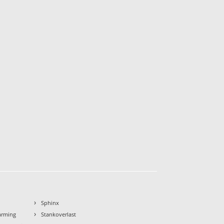
›
Sphinx
›
arming
Stankoverlast