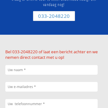
vandaag nog!
033-2048220
Bel 033-2048220 of laat een bericht achter en we
nemen direct contact met u op!