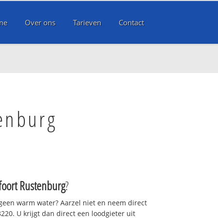
me
Over ons
Tarieven
Contact
tenburg
oort Rustenburg
?
 geen warm water? Aarzel niet en neem direct
20. U krijgt dan direct een loodgieter uit