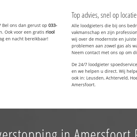
Top advies, snel op locati
? Bel ons dan gerust op
033-
Alle loodgieters die bij ons be
n. Ook voor een gratis
riool
vakmanschap en zijn profession
Dag en nacht bereikbaar!
wij over de modernste en juist
problemen aan zowel gas als wat
Neem contact met ons op om di
De 24/7 loodgieter spoedservic
en we helpen u direct. Wij help
ook in: Leusden, Achterveld, Ho
Amersfoort.
verstopping in Amersfoort