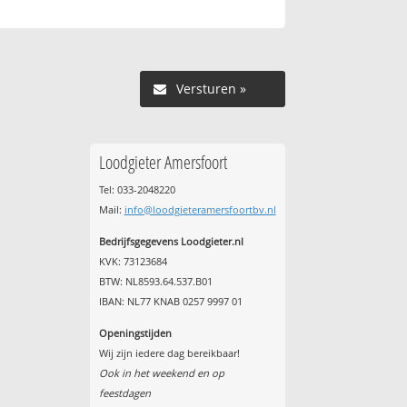
Versturen »
Loodgieter Amersfoort
Tel: 033-2048220
Mail:
info@loodgieteramersfoortbv.nl
Bedrijfsgegevens Loodgieter.nl
KVK: 73123684
BTW: NL8593.64.537.B01
IBAN: NL77 KNAB 0257 9997 01
Openingstijden
Wij zijn iedere dag bereikbaar!
Ook in het weekend en op
feestdagen