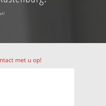
aak!
ntact met u op!