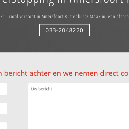
kt u riool verstopt in Amersfoort Rustenburg? Maak nu een afspr
033-2048220
n bericht achter en we nemen direct co