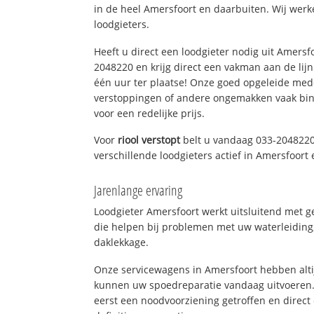
in de heel Amersfoort en daarbuiten. Wij werk
loodgieters.
Heeft u direct een loodgieter nodig uit Amersf
2048220 en krijg direct een vakman aan de lijn. 
één uur ter plaatse! Onze goed opgeleide med
verstoppingen of andere ongemakken vaak binn
voor een redelijke prijs.
Voor
riool verstopt
belt u vandaag 033-2048220
verschillende loodgieters actief in Amersfoor
Jarenlange ervaring
Loodgieter Amersfoort werkt uitsluitend met g
die helpen bij problemen met uw waterleiding, 
daklekkage.
Onze servicewagens in Amersfoort hebben alt
kunnen uw spoedreparatie vandaag uitvoeren.
eerst een noodvoorziening getroffen en direct