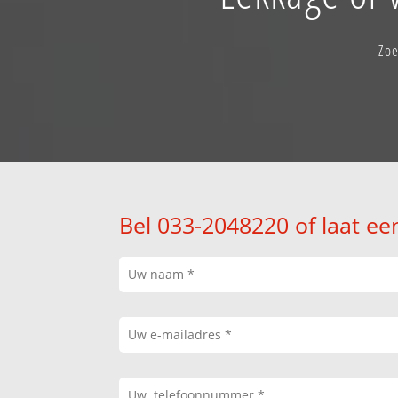
Zoe
Bel 033-2048220 of laat ee