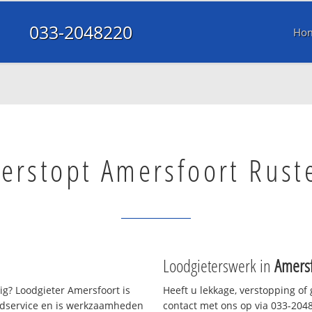
033-2048220
Ho
verstopt Amersfoort Rus
Loodgieterswerk in
Amersf
g? Loodgieter Amersfoort is
Heeft u lekkage, verstopping of
oedservice en is werkzaamheden
contact met ons op via 033-20482