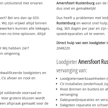
en uitsluitend met ervaren
Amersfoort Rustenburg
aan de l
dus snel en gemakkelijk!
oort? Bel ons dan op 033-
Dus heeft u problemen met leid
Wij zijn vrijwel altijd binnen
Rustenburg
en wenst snel hulp,
ewerkers kunnen alle lekkages,
dag, 365 dagen per jaar en zijn 
en no time oplossen. Altijd
spoedreparaties uit te voeren.
Direct hulp van een loodgieter 
! Wij hebben 24/7
2048220
t en omgeving
Loodgieter
Amersfoort Ru
vervanging van:
ekwalificeerde loodgieters en
CV, afvoer en riool en
Loodgieterswerkzaamheden (w
CV installaties (onderhoud, (
Riool (binnen en buiten) en a
ijd voldoende voorraad en
vervanging
 Voor grotere klussen wordt
Dak(spoed)reparaties en verv
 een afspraak gemaakt voor de
Dakgoten reparatie en scho