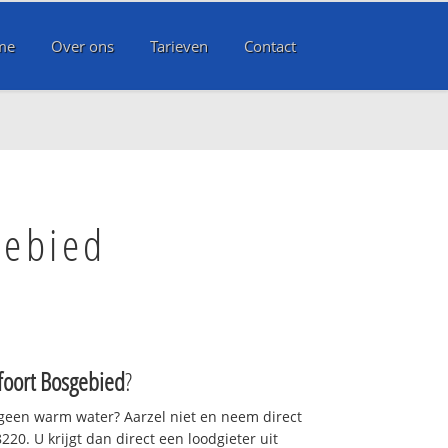
me
Over ons
Tarieven
Contact
gebied
oort Bosgebied
?
 geen warm water? Aarzel niet en neem direct
20. U krijgt dan direct een loodgieter uit