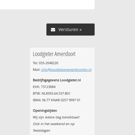
Versturen »
Loodgieter Amersfoort
Tel: 033-2048220
Mail:
info@loodgieteramersfoortbv.nl
Bedrijfsgegevens Loodgieter.nl
KVK: 73123684
BTW: NL8593.64.537.B01
IBAN: NL77 KNAB 0257 9997 01
Openingstijden
Wij zijn iedere dag bereikbaar!
Ook in het weekend en op
feestdagen