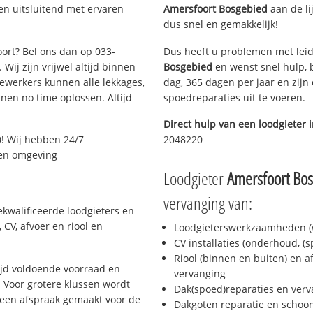
en uitsluitend met ervaren
Amersfoort Bosgebied
aan de lij
dus snel en gemakkelijk!
oort? Bel ons dan op 033-
Dus heeft u problemen met leid
Wij zijn vrijwel altijd binnen
Bosgebied
en wenst snel hulp, 
ewerkers kunnen alle lekkages,
dag, 365 dagen per jaar en zijn 
en no time oplossen. Altijd
spoedreparaties uit te voeren.
Direct hulp van een loodgieter 
! Wij hebben 24/7
2048220
t en omgeving
Loodgieter
Amersfoort Bo
vervanging van:
ekwalificeerde loodgieters en
CV, afvoer en riool en
Loodgieterswerkzaamheden (w
CV installaties (onderhoud, (
Riool (binnen en buiten) en a
ijd voldoende voorraad en
vervanging
 Voor grotere klussen wordt
Dak(spoed)reparaties en verv
 een afspraak gemaakt voor de
Dakgoten reparatie en scho