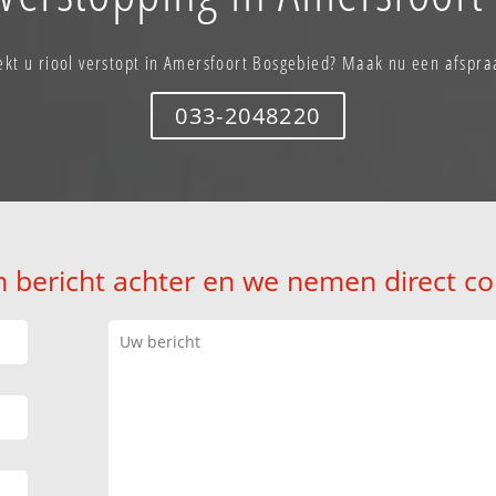
ekt u riool verstopt in Amersfoort Bosgebied? Maak nu een afspra
033-2048220
n bericht achter en we nemen direct co