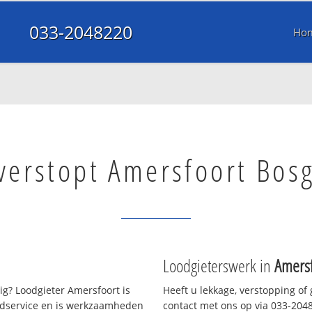
033-2048220
Ho
 verstopt Amersfoort Bos
Loodgieterswerk in
Amersf
g? Loodgieter Amersfoort is
Heeft u lekkage, verstopping of
oedservice en is werkzaamheden
contact met ons op via 033-20482