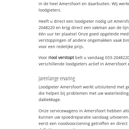
in de heel Amersfoort en daarbuiten. Wij werk
loodgieters.
Heeft u direct een loodgieter nodig uit Amersf
2048220 en krijg direct een vakman aan de lijn. 
één uur ter plaatse! Onze goed opgeleide med
verstoppingen of andere ongemakken vaak binn
voor een redelijke prijs.
Voor
riool verstopt
belt u vandaag 033-2048220
verschillende loodgieters actief in Amersfoor
Jarenlange ervaring
Loodgieter Amersfoort werkt uitsluitend met g
die helpen bij problemen met uw waterleiding, 
daklekkage.
Onze servicewagens in Amersfoort hebben alt
kunnen uw spoedreparatie vandaag uitvoeren.
eerst een noodvoorziening getroffen en direct