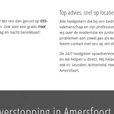
Top advies, snel op locati
? Bel ons dan gerust op
033-
Alle loodgieters die bij ons be
n. Ook voor een gratis
riool
vakmanschap en zijn profession
Dag en nacht bereikbaar!
wij over de modernste en juist
problemen aan zowel gas als wat
Neem contact met ons op om di
De 24/7 loodgieter spoedservic
en we helpen u direct. Wij help
ook in: Leusden, Achterveld, Ho
Amersfoort.
 verstopping in Amersfoort