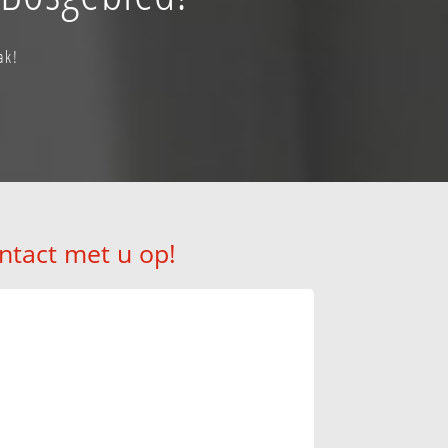
ak!
ntact met u op!