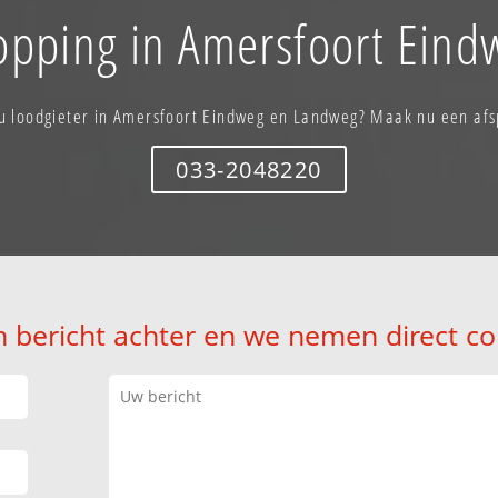
topping in Amersfoort Ein
 u loodgieter in Amersfoort Eindweg en Landweg? Maak nu een afs
033-2048220
n bericht achter en we nemen direct co