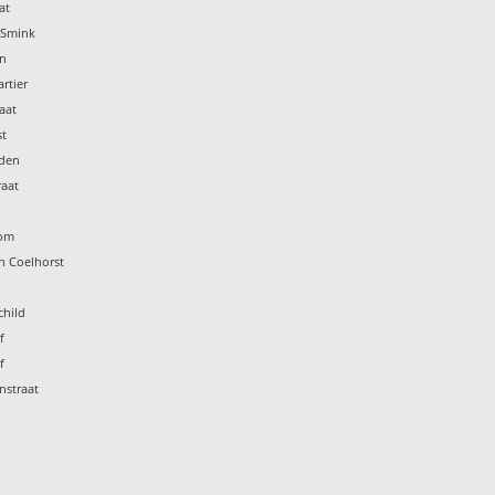
at
t Smink
en
rtier
aat
st
eden
raat
I
oom
n Coelhorst
child
f
f
nstraat