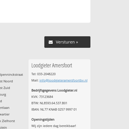
Versturen »
Loodgieter Amersfoort
Tel: 033-2048220
lpenninckstraat
Mail:
info@loodgieteramersfoortbv.nl
rst Noord
st Zuid
Bedrijfsgegevens Loodgieter.nl
burg
KVK: 73123684
ad
BTW: NL8593.64.537.B01
ertlaan
IBAN: NL77 KNAB 0257 9997 01
wartier
Openingstijden
 Zielhorst
Wij zijn iedere dag bereikbaar!
plein