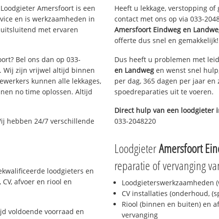
Loodgieter Amersfoort is een
Heeft u lekkage, verstopping of
rvice en is werkzaamheden in
contact met ons op via 033-20482
 uitsluitend met ervaren
Amersfoort Eindweg en Landwe
offerte dus snel en gemakkelijk!
oort? Bel ons dan op 033-
Dus heeft u problemen met leid
Wij zijn vrijwel altijd binnen
en Landweg
en wenst snel hulp,
ewerkers kunnen alle lekkages,
per dag, 365 dagen per jaar en z
en no time oplossen. Altijd
spoedreparaties uit te voeren.
Direct hulp van een loodgieter 
ij hebben 24/7 verschillende
033-2048220
Loodgieter
Amersfoort Ei
reparatie of vervanging va
ekwalificeerde loodgieters en
CV, afvoer en riool en
Loodgieterswerkzaamheden (w
CV installaties (onderhoud, (
Riool (binnen en buiten) en a
ijd voldoende voorraad en
vervanging