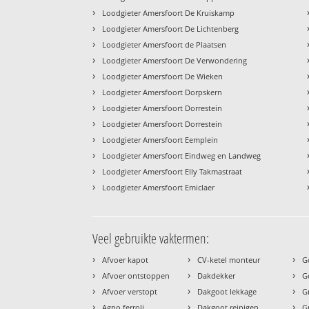
›
Loodgieter Amersfoort De Kruiskamp
›
Loodgieter Amersfoort De Lichtenberg
›
Loodgieter Amersfoort de Plaatsen
›
Loodgieter Amersfoort De Verwondering
›
Loodgieter Amersfoort De Wieken
›
Loodgieter Amersfoort Dorpskern
›
Loodgieter Amersfoort Dorrestein
›
Loodgieter Amersfoort Dorrestein
›
Loodgieter Amersfoort Eemplein
›
Loodgieter Amersfoort Eindweg en Landweg
›
Loodgieter Amersfoort Elly Takmastraat
›
Loodgieter Amersfoort Emiclaer
Veel gebruikte vaktermen:
›
›
›
Afvoer kapot
CV-ketel monteur
G
›
›
›
Afvoer ontstoppen
Dakdekker
G
›
›
›
Afvoer verstopt
Dakgoot lekkage
G
›
›
›
Agpo ferroli
Dakgoot reinigen
G