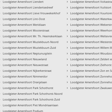
›
›
Loodgieter Amersfoort Liendert
Loodgieter Amersfoort Voltastra
›
›
Loodgieter Amersfoort Liendertsedreef
Loodgieter Amersfoort Vuilstor
›
›
Loodgieter Amersfoort Lieve Vrouwekerkhof
Loodgieter Amersfoort Vuurtor
›
›
Loodgieter Amersfoort Lint-Oost
Loodgieter Amersfoort Waterkwa
›
›
Loodgieter Amersfoort Meridiaan
Loodgieter Amersfoort Weberstr
›
›
Loodgieter Amersfoort Mooierstraat
Loodgieter Amersfoort Weerhor
›
›
Loodgieter Amersfoort Mr. Th. Heemskerklaan
Loodgieter Amersfoort Weltevr
›
›
Loodgieter Amersfoort Muziekbuurt-Noord
Loodgieter Amersfoort Westerst
›
›
Loodgieter Amersfoort Muziekbuurt-Zuid
Loodgieter Amersfoort Willem II
›
›
Loodgieter Amersfoort Neptunusplein
Loodgieter Amersfoort Woudz
›
›
Loodgieter Amersfoort Nieuwland
Loodgieter Amersfoort Zeldert e
›
›
Loodgieter Amersfoort Nieuwstraat
Loodgieter Amersfoort Zielhorst
›
›
Loodgieter Amersfoort Nijkerkerstraat
Loodgieter Amersfoort Zon en S
›
›
Loodgieter Amersfoort Nimmerdor
Loodgieter Amersfoort Zonneho
›
›
Loodgieter Amersfoort Oranjelaan
Loodgieter Amersfoort Zonneho
›
›
Loodgieter Amersfoort Park Schothorst
Loodgieter Amersfoort Zwaluwe
›
Loodgieter Amersfoort Park Schothorst-Noord
›
Loodgieter Amersfoort Park Schothorst-Zuid
›
Loodgieter Amersfoort Piet Mondriaanlaan
›
Loodgieter Amersfoort Podium