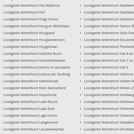
›
›
Loodgieter Amersfoort Het Hallehuis
Loodgieter Amersfoort Stadsker
›
›
Loodgieter Amersfoort Hof
Loodgieter Amersfoort Stadskwa
›
›
Loodgieter Amersfoort Hoge Hoven
Loodgieter Amersfoort Stadstui
›
›
Loodgieter Amersfoort Hoog en Wellerlaan
Loodgieter Amersfoort Station
›
›
Loodgieter Amersfoort Hoogland
Loodgieter Amersfoort Stille Ste
›
›
Loodgieter Amersfoort Hooglanderveen
Loodgieter Amersfoort Stouten
›
›
Loodgieter Amersfoort Huygenlaan
Loodgieter Amersfoort Thorbec
›
›
Loodgieter Amersfoort Indische Buurt
Loodgieter Amersfoort Vak A en
›
›
Loodgieter Amersfoort Industriekwartier
Loodgieter Amersfoort Vak C en
›
›
Loodgieter Amersfoort Jericho en Jeruzalem
Loodgieter Amersfoort Vak E
›
›
Loodgieter Amersfoort Juliana van Stolberg
Loodgieter Amersfoort Vathorst
›
›
Loodgieter Amersfoort Kattenbroek
Loodgieter Amersfoort Velden-
›
›
Loodgieter Amersfoort Klein Zwitserland
Loodgieter Amersfoort Velden-Z
›
›
Loodgieter Amersfoort Koperhorst
Loodgieter Amersfoort Verdiwe
›
›
Loodgieter Amersfoort Laak-Noord
Loodgieter Amersfoort Verhoeve
›
›
Loodgieter Amersfoort Laak-Zuid
Loodgieter Amersfoort Vinkenb
›
›
Loodgieter Amersfoort Lage Hoven
Loodgieter Amersfoort Vinkenh
›
›
Loodgieter Amersfoort Langenoord
Loodgieter Amersfoort Vlasakke
›
›
Loodgieter Amersfoort Leusderkwartier
Loodgieter Amersfoort Vlinderb