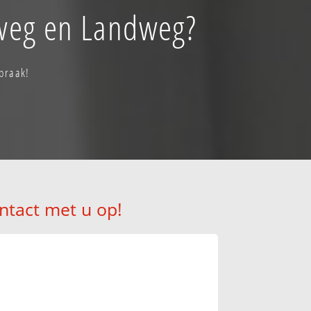
dweg en Landweg?
praak!
ntact met u op!