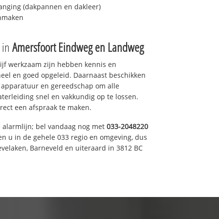
anging (dakpannen en dakleer)
onmaken
e in
Amersfoort Eindweg en Landweg
drijf werkzaam zijn hebben kennis en
eel en goed opgeleid. Daarnaast beschikken
e apparatuur en gereedschap om alle
erleiding snel en vakkundig op te lossen.
rect een afspraak te maken.
e alarmlijn; bel vandaag nog met
033-2048220
en u in de gehele 033 regio en omgeving, dus
evelaken, Barneveld en uiteraard in 3812 BC