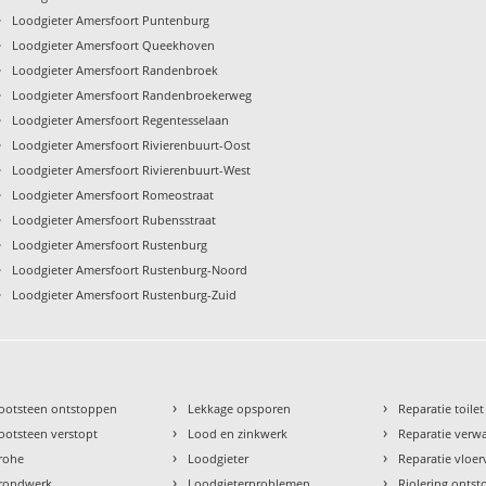
›
Loodgieter Amersfoort Puntenburg
›
Loodgieter Amersfoort Queekhoven
›
Loodgieter Amersfoort Randenbroek
›
Loodgieter Amersfoort Randenbroekerweg
›
Loodgieter Amersfoort Regentesselaan
›
Loodgieter Amersfoort Rivierenbuurt-Oost
›
Loodgieter Amersfoort Rivierenbuurt-West
›
Loodgieter Amersfoort Romeostraat
›
Loodgieter Amersfoort Rubensstraat
›
Loodgieter Amersfoort Rustenburg
›
Loodgieter Amersfoort Rustenburg-Noord
›
Loodgieter Amersfoort Rustenburg-Zuid
›
›
ootsteen ontstoppen
Lekkage opsporen
Reparatie toilet
›
›
ootsteen verstopt
Lood en zinkwerk
Reparatie verw
›
›
rohe
Loodgieter
Reparatie vloe
›
›
rondwerk
Loodgieterproblemen
Riolering onts