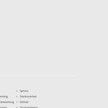
›
Sphinx
›
arming
Stankoverlast
›
rverwarming
Stelrad
›
toppen
Storingsdienst