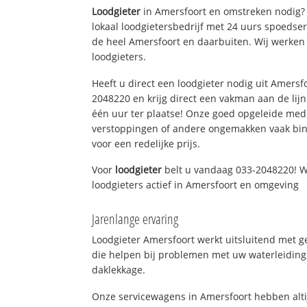
Loodgieter
in Amersfoort en omstreken nodig? 
lokaal loodgietersbedrijf met 24 uurs spoedse
de heel Amersfoort en daarbuiten. Wij werken
loodgieters.
Heeft u direct een loodgieter nodig uit Amersf
2048220 en krijg direct een vakman aan de lijn. 
één uur ter plaatse! Onze goed opgeleide med
verstoppingen of andere ongemakken vaak binn
voor een redelijke prijs.
Voor
loodgieter
belt u vandaag 033-2048220! W
loodgieters actief in Amersfoort en omgeving
Jarenlange ervaring
Loodgieter Amersfoort werkt uitsluitend met g
die helpen bij problemen met uw waterleiding, 
daklekkage.
Onze servicewagens in Amersfoort hebben alt