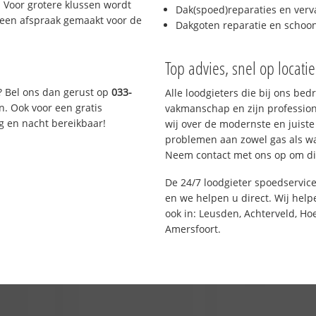
 Voor grotere klussen wordt
Dak(spoed)reparaties en verv
 een afspraak gemaakt voor de
Dakgoten reparatie en scho
Top advies, snel op locati
? Bel ons dan gerust op
033-
Alle loodgieters die bij ons be
n. Ook voor een gratis
vakmanschap en zijn profession
g en nacht bereikbaar!
wij over de modernste en juist
problemen aan zowel gas als wat
Neem contact met ons op om di
De 24/7 loodgieter spoedservic
en we helpen u direct. Wij help
ook in: Leusden, Achterveld, Ho
Amersfoort.