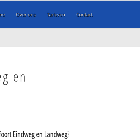
me
Over ons
Tarieven
Contact
eg en
foort Eindweg en Landweg
?