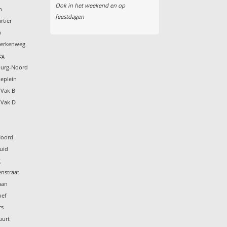
Ook in het weekend en op
n
feestdagen
rtier
n
 Berkenweg
eg
burg-Noord
keplein
 Vak B
 Vak D
Noord
uid
g
nstraat
aan
oef
rs
uurt