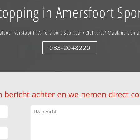
topping in Amersfoort Spor
 afvoer verstopt in Amersfoort Sportpark Zielhorst? Maak nu een a
033-2048220
n bericht achter en we nemen direct co