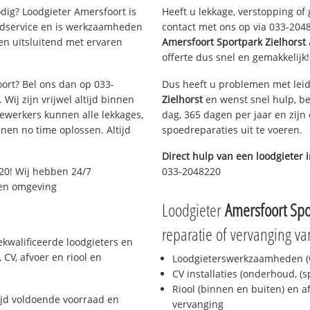
ig? Loodgieter Amersfoort is
Heeft u lekkage, verstopping of
oedservice en is werkzaamheden
contact met ons op via 033-20482
en uitsluitend met ervaren
Amersfoort Sportpark Zielhorst
offerte dus snel en gemakkelijk!
oort? Bel ons dan op 033-
Dus heeft u problemen met leid
Wij zijn vrijwel altijd binnen
Zielhorst
en wenst snel hulp, be
ewerkers kunnen alle lekkages,
dag, 365 dagen per jaar en zijn 
en no time oplossen. Altijd
spoedreparaties uit te voeren.
Direct hulp van een loodgieter 
20! Wij hebben 24/7
033-2048220
t en omgeving
Loodgieter
Amersfoort Spo
reparatie of vervanging va
ekwalificeerde loodgieters en
CV, afvoer en riool en
Loodgieterswerkzaamheden (w
CV installaties (onderhoud, (
Riool (binnen en buiten) en a
ijd voldoende voorraad en
vervanging