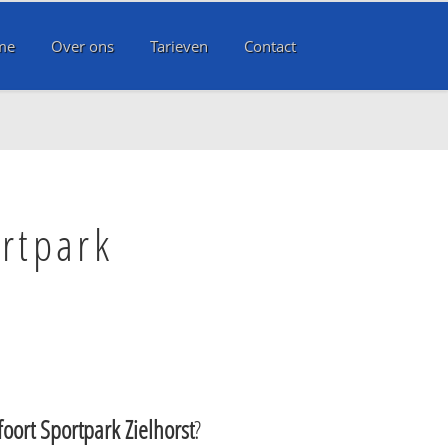
me
Over ons
Tarieven
Contact
rtpark
oort Sportpark Zielhorst
?