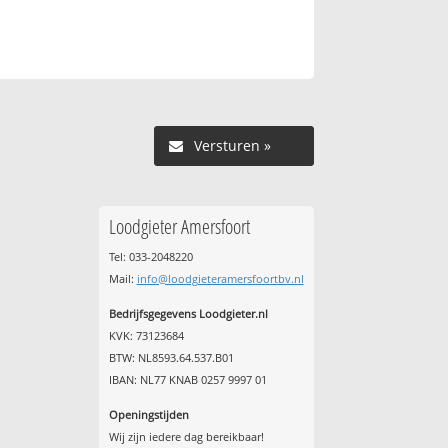
Versturen »
Loodgieter Amersfoort
Tel: 033-2048220
Mail:
info@loodgieteramersfoortbv.nl
Bedrijfsgegevens Loodgieter.nl
KVK: 73123684
BTW: NL8593.64.537.B01
IBAN: NL77 KNAB 0257 9997 01
Openingstijden
Wij zijn iedere dag bereikbaar!