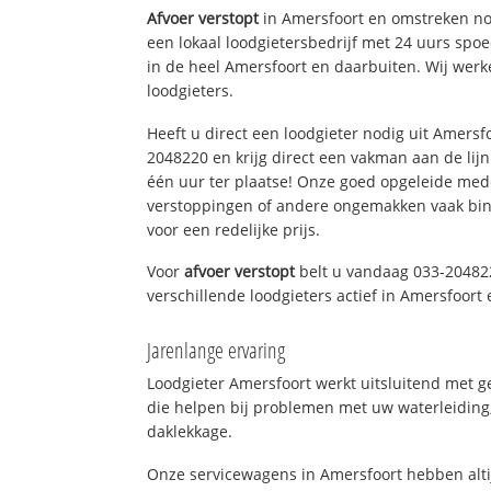
Afvoer verstopt
in Amersfoort en omstreken nod
een lokaal loodgietersbedrijf met 24 uurs sp
in de heel Amersfoort en daarbuiten. Wij werk
loodgieters.
Heeft u direct een loodgieter nodig uit Amersf
2048220 en krijg direct een vakman aan de lijn. 
één uur ter plaatse! Onze goed opgeleide med
verstoppingen of andere ongemakken vaak binn
voor een redelijke prijs.
Voor
afvoer verstopt
belt u vandaag 033-20482
verschillende loodgieters actief in Amersfoor
Jarenlange ervaring
Loodgieter Amersfoort werkt uitsluitend met g
die helpen bij problemen met uw waterleiding, 
daklekkage.
Onze servicewagens in Amersfoort hebben alt