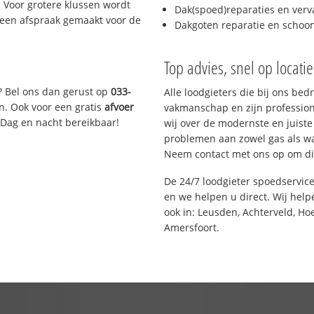
 Voor grotere klussen wordt
Dak(spoed)reparaties en verv
 een afspraak gemaakt voor de
Dakgoten reparatie en scho
Top advies, snel op locati
? Bel ons dan gerust op
033-
Alle loodgieters die bij ons be
n. Ook voor een gratis
afvoer
vakmanschap en zijn profession
 Dag en nacht bereikbaar!
wij over de modernste en juist
problemen aan zowel gas als wat
Neem contact met ons op om di
De 24/7 loodgieter spoedservic
en we helpen u direct. Wij help
ook in: Leusden, Achterveld, Ho
Amersfoort.