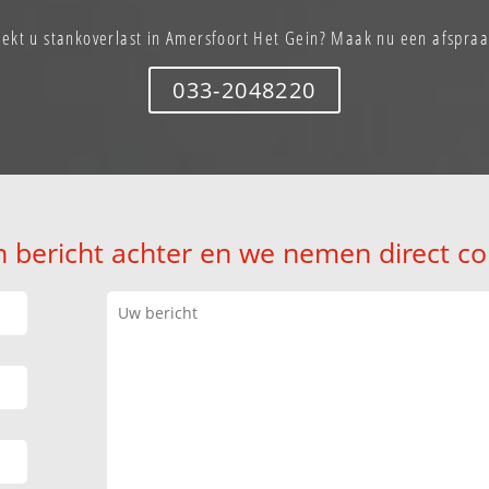
oekt u stankoverlast in Amersfoort Het Gein? Maak nu een afspraa
033-2048220
n bericht achter en we nemen direct co