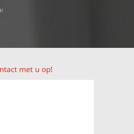
k!
ntact met u op!