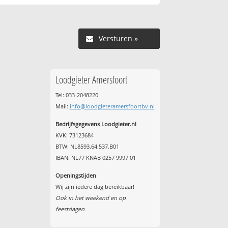
Versturen »
Loodgieter Amersfoort
Tel: 033-2048220
Mail:
info@loodgieteramersfoortbv.nl
Bedrijfsgegevens Loodgieter.nl
KVK: 73123684
BTW: NL8593.64.537.B01
IBAN: NL77 KNAB 0257 9997 01
Openingstijden
Wij zijn iedere dag bereikbaar!
Ook in het weekend en op
feestdagen