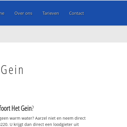
me
Over ons
Tarieven
Contact
 Gein
oort Het Gein
?
 geen warm water? Aarzel niet en neem direct
20. U krijgt dan direct een loodgieter uit