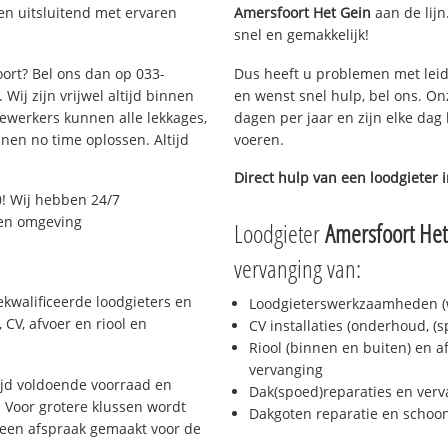
en uitsluitend met ervaren
Amersfoort Het Gein
aan de lijn
snel en gemakkelijk!
oort? Bel ons dan op 033-
Dus heeft u problemen met leid
Wij zijn vrijwel altijd binnen
en wenst snel hulp, bel ons. On
ewerkers kunnen alle lekkages,
dagen per jaar en zijn elke dag 
en no time oplossen. Altijd
voeren.
Direct hulp van een loodgieter 
! Wij hebben 24/7
t en omgeving
Loodgieter
Amersfoort Het
vervanging van:
ekwalificeerde loodgieters en
Loodgieterswerkzaamheden (w
CV, afvoer en riool en
CV installaties (onderhoud, (
Riool (binnen en buiten) en a
vervanging
ijd voldoende voorraad en
Dak(spoed)reparaties en verv
 Voor grotere klussen wordt
Dakgoten reparatie en scho
 een afspraak gemaakt voor de