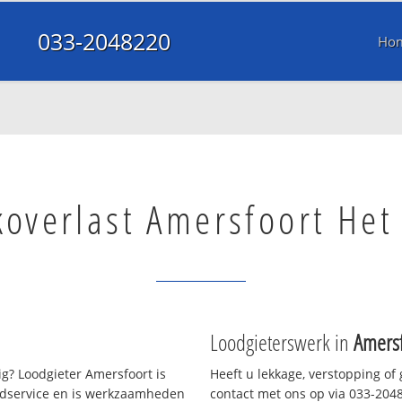
033-2048220
Ho
koverlast Amersfoort Het
Loodgieterswerk in
Amersf
g? Loodgieter Amersfoort is
Heeft u lekkage, verstopping of
oedservice en is werkzaamheden
contact met ons op via 033-20482