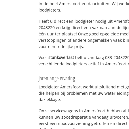
in de heel Amersfoort en daarbuiten. Wij werk
loodgieters.
Heeft u direct een loodgieter nodig uit Amersf
2048220 en krijg direct een vakman aan de lijn. 
één uur ter plaatse! Onze goed opgeleide med
verstoppingen of andere ongemakken vaak binn
voor een redelijke prijs.
Voor
stankoverlast
belt u vandaag 033-2048220
verschillende loodgieters actief in Amersfoor
Jarenlange ervaring
Loodgieter Amersfoort werkt uitsluitend met g
die helpen bij problemen met uw waterleiding, 
daklekkage.
Onze servicewagens in Amersfoort hebben alt
kunnen uw spoedreparatie vandaag uitvoeren.
eerst een noodvoorziening getroffen en direct