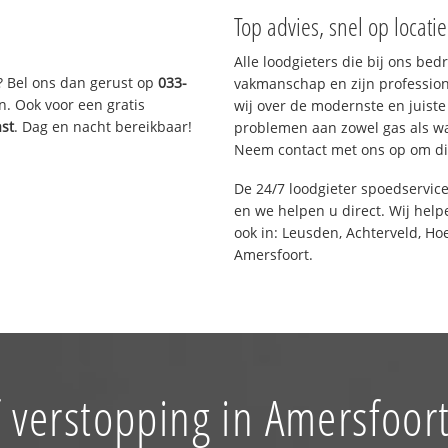
Top advies, snel op locati
Alle loodgieters die bij ons be
? Bel ons dan gerust op
033-
vakmanschap en zijn profession
n. Ook voor een gratis
wij over de modernste en juist
ast
. Dag en nacht bereikbaar!
problemen aan zowel gas als wat
Neem contact met ons op om di
De 24/7 loodgieter spoedservic
en we helpen u direct. Wij help
ook in: Leusden, Achterveld, Ho
Amersfoort.
 verstopping in Amersfoor