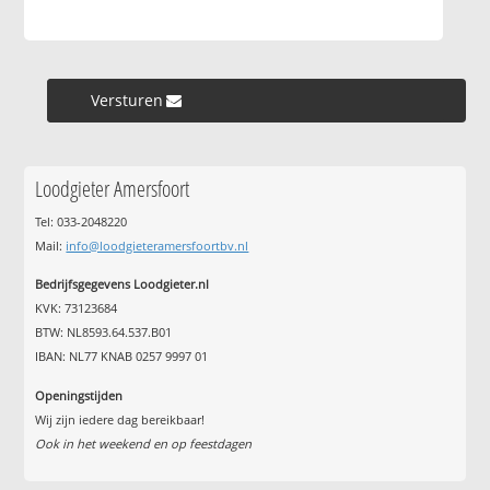
Versturen »
Loodgieter Amersfoort
Tel: 033-2048220
Mail:
info@loodgieteramersfoortbv.nl
Bedrijfsgegevens Loodgieter.nl
KVK: 73123684
BTW: NL8593.64.537.B01
IBAN: NL77 KNAB 0257 9997 01
Openingstijden
Wij zijn iedere dag bereikbaar!
Ook in het weekend en op feestdagen